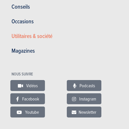
autres! Ajoutons que, pour contourner les règles de la taxe de mise en
Conseils
circulation, toujours idiotement liée à la puissance en Wallonie et à
Bruxelles, Audi, BMW et Porsche proposent chacun une version
Occasions
bridée à 211 ch, permettant de diviser la TMC par deux. Disons-le
honnêtement: c’est en cette version que le X3 30d xDrive a été mis à
Utilitaires & société
notre disposition par BMW Belux. Autre cas de force majeure: le
Mercedes GLK, sélectionnable lui aussi pour ce comparatif, combat ici
en version 250 BlueTEC, soit avec son 4 cylindres suralimenté de 204
Magazines
ch et pas, comme on aurait pu s’y attendre, en 350 BlueTEC. Plutôt
que de le rayer de notre liste pour non-disponibilité du V6 (de 231 ch
en l’occurrence) dans le parc d’essai de Mercedes, nous avons
NOUS SUIVRE
préféré l’enrôler, en songeant aussi que, de la sorte, le Range Rover
Evoque SD4 se sentirait moins excentré. Enfin, le Volvo XC60 D5 vient
Vidéos
Podcasts
se placer pile au centre du débat avec son 5 cylindres de 215 ch et
d’autres arguments à faire valoir. Direction les Vosges, pour une joute
Facebook
Instagram
en règle sur la célèbre Route des Crêtes.
Youtube
Newsletter