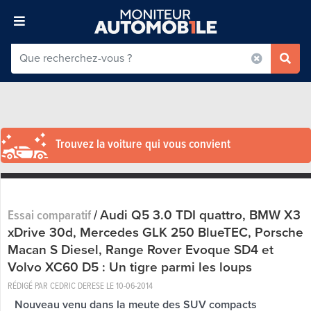
Trouvez la voiture qui vous convient
Audi Q5 3.0 TDI quattro, BMW X3
Essai comparatif
/
xDrive 30d, Mercedes GLK 250 BlueTEC, Porsche
Macan S Diesel, Range Rover Evoque SD4 et
Volvo XC60 D5 : Un tigre parmi les loups
RÉDIGÉ PAR CEDRIC DERESE LE
10-06-2014
Nouveau venu dans la meute des SUV compacts