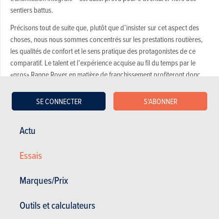
sentiers battus.
Précisons tout de suite que, plutôt que d’insister sur cet aspect des
choses, nous nous sommes concentrés sur les prestations routières,
les qualités de confort et le sens pratique des protagonistes de ce
comparatif. Le talent et l’expérience acquise au fil du temps par le
«gros» Range Rover en matière de franchissement profiteront donc
moins ici à l’Evoque, son descendant compact, que le coup de crayon
génial de son designer. De l’avis général, s’il ne fallait retenir qu’un
SE CONNECTER
S'ABONNER
seul concurrent pour le Macan, ce serait lui! Davantage pour son côté
«hype» et branché que pour ses accointances techniques,
Actu
évidemment. On sait ainsi que le briton aura fort à faire avec son 2,2
litres le plus puissant (190 ch) face au 3.0 du teuton! Ou plutôt des
Essais
teutons, puisque, à l’instar d’une bonne partie de sa plate-forme, le
Macan partage son V6 Diesel avec l’Audi Q5 3.0 TDI, retenu lui aussi
Marques/Prix
pour cette confrontation.
Jamais hors du coup quand il s’agit de mécanique, BMW a lui aussi
Outils et calculateurs
dans sa gamme un 6 cylindres Diesel de… 258 ch, comme les deux