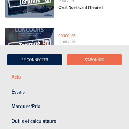
15-08-2025
C’est Noël avant l’heure !
CONCOURS
08-08-2025
Participez et tentez de gagner le
nouveau jeu Playstation
SE CONNECTER
S'ABONNER
Actu
CONCOURS
07-06-2025
Essais
Fêtes des pères : Une F1 Lego à
remporter !
Marques/Prix
Outils et calculateurs
CONCOURS
19-04-2024