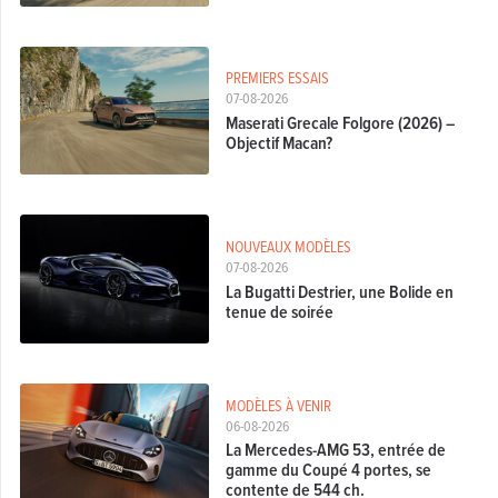
PREMIERS ESSAIS
07-08-2026
Maserati Grecale Folgore (2026) –
Objectif Macan?
NOUVEAUX MODÈLES
07-08-2026
La Bugatti Destrier, une Bolide en
tenue de soirée
MODÈLES À VENIR
06-08-2026
La Mercedes-AMG 53, entrée de
gamme du Coupé 4 portes, se
contente de 544 ch.