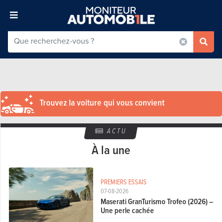
Trouvez la voiture qui vous convient
ACTU
À la une
PREMIERS ESSAIS
07-08-2026
Maserati GranTurismo Trofeo (2026) –
Une perle cachée