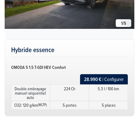
1
/
5
Hybride essence
OMODA 5 1.5 T-GDI HEV Comfort
28.990 €
| Configurer
Double embrayage
224 Ch
5.3 l / 100 km
manuel séquentiel
auto
CO2: 120 g/km
(WLTP)
5 portes
5 places