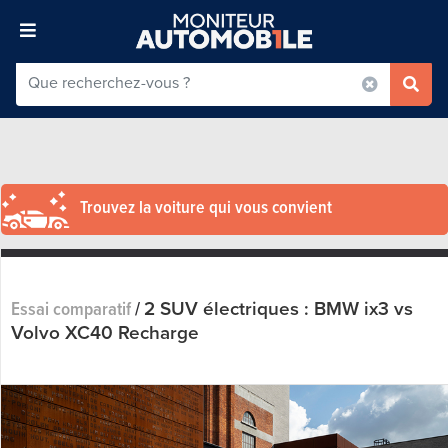
Trouvez la voiture qui vous convient
2 SUV électriques : BMW ix3 vs
Essai comparatif
/
Volvo XC40 Recharge