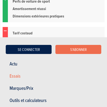
Perfs de voiture de sport
Amortissement réussi
Dimensions extérieures pratiques
Tarif costaud
Consommation élevée, autonomie réelle
Google Android obligatoire
SE CONNECTER
S'ABONNER
Fiche technique Volvo EX40 Twin Motor
Actu
Perfomance Plus Dark
Essais
Consommation mixte
NC
Marques/Prix
Emission de CO
0 g/km
2
0 à 100 km/h
4,60 sec.
Outils et calculateurs
1000m départ arrêté
NC