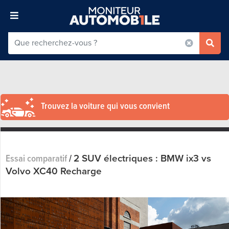
Trouvez la voiture qui vous convient
2 SUV électriques : BMW ix3 vs
Essai comparatif
/
Volvo XC40 Recharge