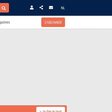
NL
S'ABONNER
azines
> Je fais le test