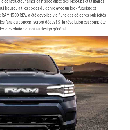
 constructeur américain spécialiste des pick-ups et utilitaires
 qui bousculait les codes du genre avec un look futuriste et
e RAM 1500 REV, a été dévoilée via l’une des célèbres publicités
 les fans du concept seront déçus ! Si la révolution est complète
rler d’évolution quant au design général.