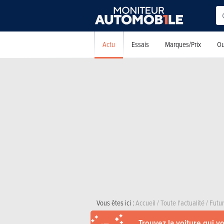
Actu
Essais
Marques/Prix
Ou
Vous êtes ici :
Accueil
/
Toute l'actualité
/
Futu
Trouvez la voiture qui v