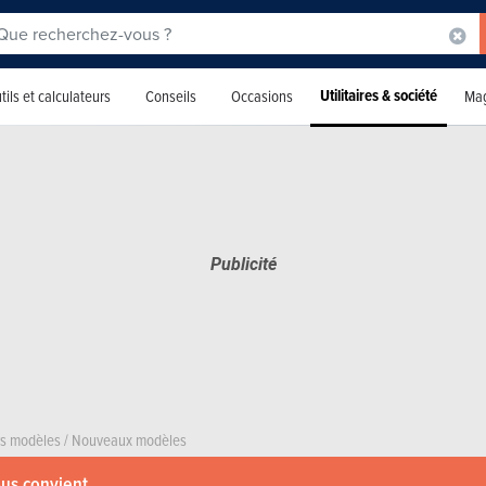
Utilitaires & société
tils et calculateurs
Conseils
Occasions
Mag
rs modèles
/
Nouveaux modèles
ous convient