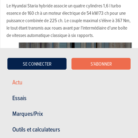
Le Hyundai Staria hybride associe un quatre cylindres 1,6 l turbo
essence de 160 ch à un moteur électrique de 54 kW/73 ch pour une
puissance combinée de 225 ch. Le couple maximal s'élève à 367 Nm,
le tout étant transmis aux roues avant par l'intermédiaire d'une boîte
de vitesses automatique classique à six rapports.
SE CONNECTER
S'ABONNER
Actu
Essais
Marques/Prix
Le Hyundai Staria HEV réclame 10,2 s pour passer de 0 à 100 km/h et
Outils et calculateurs
atteint une vitesse de pointe de 167 km/h. Plus important encore, sa