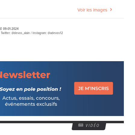
Voir les images
LE
09-01-2024
 Twitter: @devos_alain / Instagram: @adevos12
VIDÉO