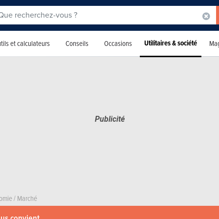
Utilitaires & société
tils et calculateurs
Conseils
Occasions
Mag
omie
/
Marché
ous convient