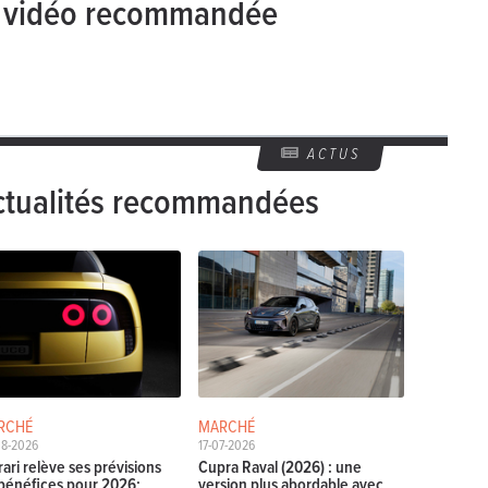
e vidéo recommandée
ACTUS
ctualités recommandées
RCHÉ
MARCHÉ
08-2026
17-07-2026
rari relève ses prévisions
Cupra Raval (2026) : une
bénéfices pour 2026:
version plus abordable avec