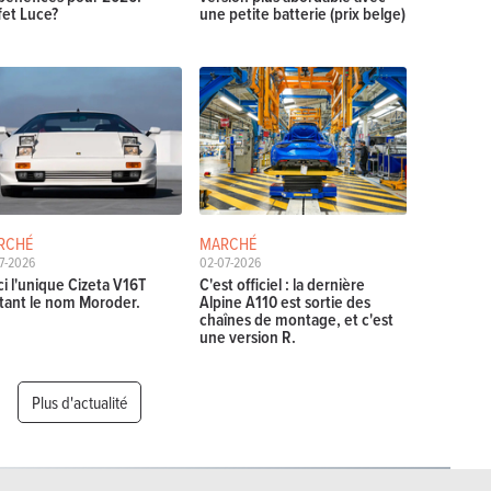
ffet Luce?
une petite batterie (prix belge)
RCHÉ
MARCHÉ
7-2026
02-07-2026
ci l'unique Cizeta V16T
C'est officiel : la dernière
tant le nom Moroder.
Alpine A110 est sortie des
chaînes de montage, et c'est
une version R.
Plus d'actualité