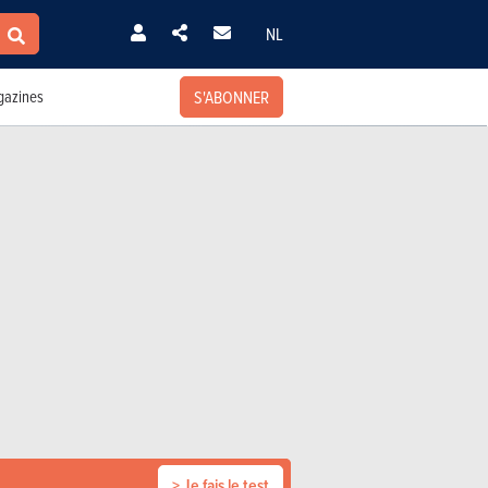
NL
S'ABONNER
azines
> Je fais le test