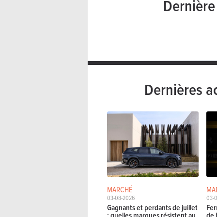
Dernièr
Dernières a
MARCHÉ
MA
03-08-2026
03-
Gagnants et perdants de juillet
Fer
: quelles marques résistent au
de 