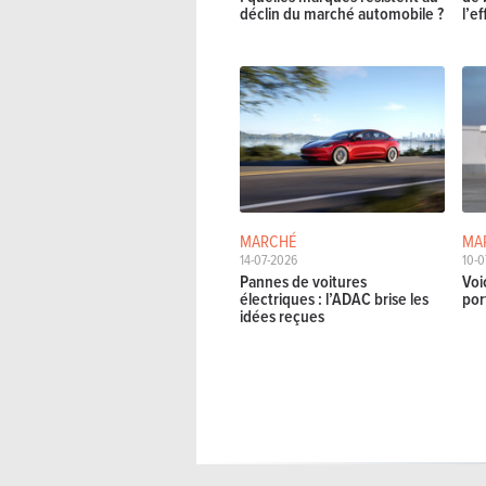
déclin du marché automobile ?
l’e
MARCHÉ
MA
14-07-2026
10-0
Pannes de voitures
Voi
électriques : l’ADAC brise les
por
idées reçues