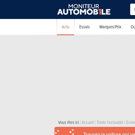
Actu
Essais
Marques/Prix
Ou
Vous êtes ici :
Accueil
/
Toute l'actualité
/
Écon
Trouvez la voiture qui v