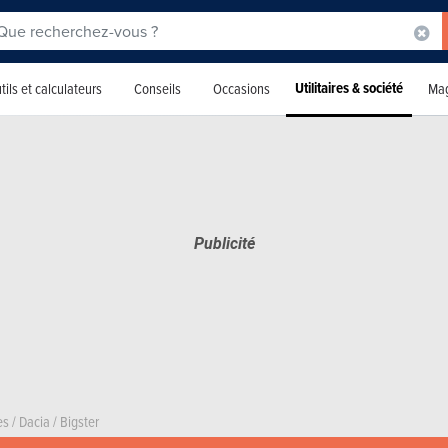
Utilitaires & société
tils et calculateurs
Conseils
Occasions
Mag
es
/
Dacia
/
Bigster