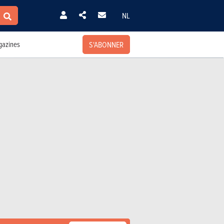
NL
S'ABONNER
azines