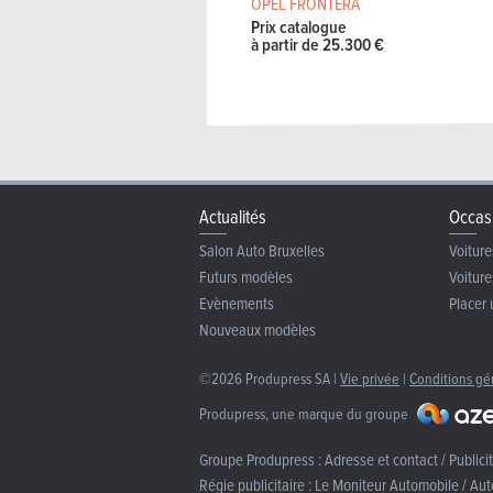
OPEL FRONTERA
Prix catalogue
à partir de 25.300 €
Actualités
Occas
Salon Auto Bruxelles
Voiture
Futurs modèles
Voiture
Evènements
Placer 
Nouveaux modèles
©2026 Produpress SA |
Vie privée
|
Conditions gé
Produpress, une marque du groupe
Groupe Produpress :
Adresse et contact / Publici
Régie publicitaire :
Le Moniteur Automobile / Aut