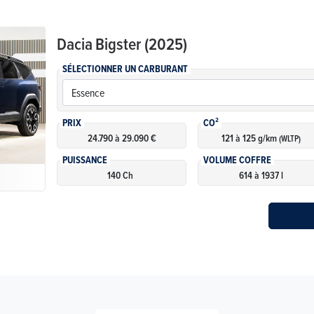
Dacia
Bigster (2025)
SÉLECTIONNER UN CARBURANT
PRIX
CO²
24.790 à 29.090 €
121 à 125 g/km
(WLTP)
PUISSANCE
VOLUME COFFRE
140 Ch
614 à 1937 l