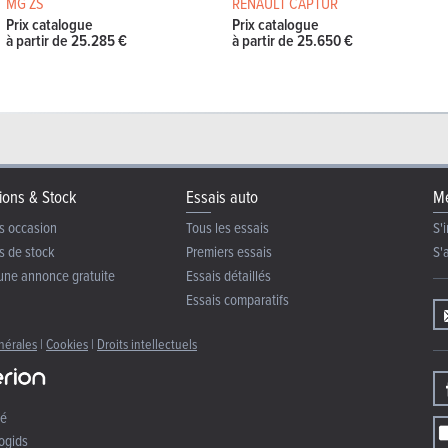
MG ZS
RENAULT CAPTUR
Prix catalogue
Prix catalogue
à partir de 25.285 €
à partir de 25.650 €
ions & Stock
Essais auto
Me
s occasion
Tous les essais
S'i
s de stock
Premiers essais
S'
une annonce gratuite
Essais détaillés
Essais comparatifs
nérales
|
Cookies
|
Droits intellectuels
té
ogids