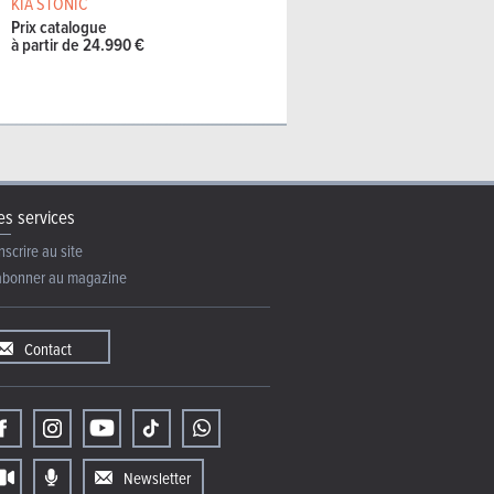
KIA STONIC
Prix catalogue
à partir de 24.990 €
s services
nscrire au site
abonner au magazine
Contact
Newsletter