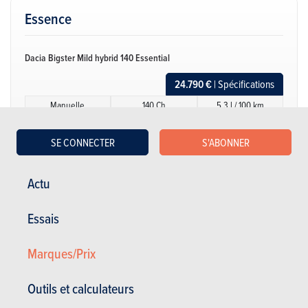
Essence
Dacia Bigster Mild hybrid 140 Essential
24.790 €
| Spécifications
Manuelle
140 Ch
5.3 l / 100 km
CO2: 121 - 125 g/km
5 portes
5 places
(WLTP)
SE CONNECTER
S'ABONNER
Dacia Bigster Mild hybrid 140 Expression
Actu
26.790 €
| Spécifications
Manuelle
140 Ch
5.3 l / 100 km
Essais
CO2: 121 - 125 g/km
5 portes
5 places
(WLTP)
Marques/Prix
Dacia Bigster Mild hybrid 140 Extreme
Outils et calculateurs
29.090 €
| Spécifications