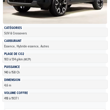
CATÉGORIES
SUV & Crossovers
CARBURANT
Essence,
Hybride essence,
Autres
PLAGE DE CO2
103 à 134 g/km
(WLTP)
PUISSANCE
140 à 158 Ch
DIMENSION
4,6 m
VOLUME COFFRE
418 à 1937 l