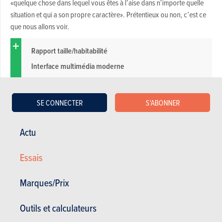
«quelque chose dans lequel vous êtes à l’aise dans n’importe quelle
situation et qui a son propre caractère». Prétentieux ou non, c’est ce
que nous allons voir.
Rapport taille/habitabilité
Interface multimédia moderne
Consommation
SE CONNECTER
S'ABONNER
Prix du modèle essayé
Actu
Fiabilité CarPlay WiFi
Boîte DSG à faible allure (à-coups)
Essais
Marques/Prix
Galerie photos
Outils et calculateurs