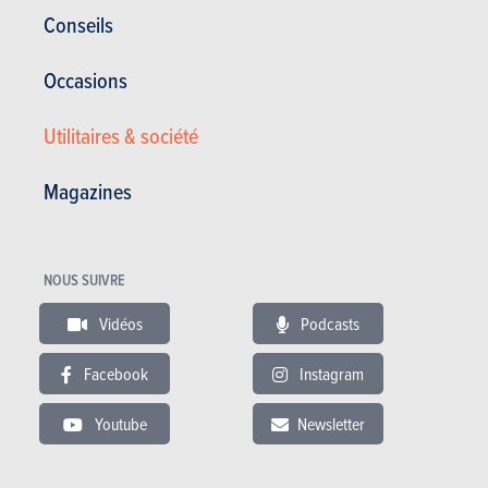
Acheter ce magazine (n° 1724)
Conseils
Occasions
Dans cet article :
Skoda
,
Skoda Kamiq
Utilitaires & société
Magazines
RÉDIGÉ PAR NICOLAS JOANNÈS LE
29-01-2020
NOUS SUIVRE
Vidéos
Podcasts
Facebook
Instagram
Youtube
Newsletter