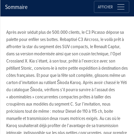
Sommaire
AFFICHER
Après avoir séduit plus de 500.000 clients, le C3 Picasso dépose sa
palette pour enfiler ses bottes. Rebaptisé C3 Aircross, le voilà prêt à
affronter la star du segment des SUV compacts, le Renault Captur,
dans sa version modernisée ainsi que son cousin technique, l’Opel
Crossland X. Kia s’étant, à son tour, prêté à l’exercice avec son
pétillant Stonic, convions-le à notre petite expédition à destination des
côtes françaises. Et pour que la fête soit complète, glissons même un
carton d’invitation au rutilant Škoda Karoq. Après avoir chassé le Yéti
du catalogue Škoda, vérifions s’il pourra survire à l’assaut des
« abominables » concurrentes compactes prêtes à tailler des
croupières aux modèles du segment C. Sur l’invitation, nous
précisions tout de même : moteur Diesel de 110 à 115 ch, boite
manuelle et transmission deux roues motrices exigés. Au cas où le
Karoq souhaiterait déjà profiter de l’avantage de sa transmission
intégrale, indisponible sur les plus petites concurrentes, pour prendre