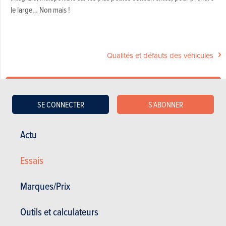
le large… Non mais !
Qualités et défauts des véhicules
Acheter ce magazine (n° 1669)
SE CONNECTER
S'ABONNER
Dans cet article :
Citroën
,
Citroën C3 aircross
,
KIA
,
KIA Stonic
,
Opel
,
Actu
Opel Crossland x
,
Renault
,
Renault Captur
,
Skoda
,
Skoda Karoq
Essais
Marques/Prix
RÉDIGÉ PAR JEAN-FRANÇOIS CHRISTIAENS LE
20-12-2017
Outils et calculateurs