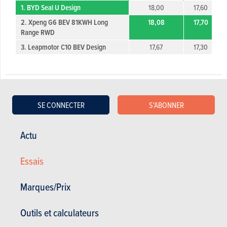
1. BYD Seal U Design
18,00
17,60
2. Xpeng G6 BEV 81KWH Long
18,08
17,70
Range RWD
3. Leapmotor C10 BEV Design
17,67
17,30
SE CONNECTER
S'ABONNER
Galerie photos
Actu
Acheter ce magazine (n° 1824)
Essais
Marques/Prix
Dans cet article :
BYD
,
BYD Seal u
,
Leapmotor
,
Leapmotor C10
,
Xpeng
,
Xpeng G6
Outils et calculateurs