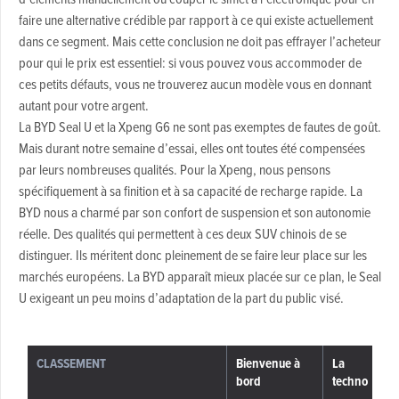
faire une alternative crédible par rapport à ce qui existe actuellement
dans ce segment. Mais cette conclusion ne doit pas effrayer l’acheteur
pour qui le prix est essentiel: si vous pouvez vous accommoder de
ces petits défauts, vous ne trouverez aucun modèle vous en donnant
autant pour votre argent.
La BYD Seal U et la Xpeng G6 ne sont pas exemptes de fautes de goût.
Mais durant notre semaine d’essai, elles ont toutes été compensées
par leurs nombreuses qualités. Pour la Xpeng, nous pensons
spécifiquement à sa finition et à sa capacité de recharge rapide. La
BYD nous a charmé par son confort de suspension et son autonomie
réelle. Des qualités qui permettent à ces deux SUV chinois de se
distinguer. Ils méritent donc pleinement de se faire leur place sur les
marchés européens. La BYD apparaît mieux placée sur ce plan, le Seal
U exigeant un peu moins d’adaptation de la part du public visé.
CLASSEMENT
Bienvenue à
La
E
bord
techno
r