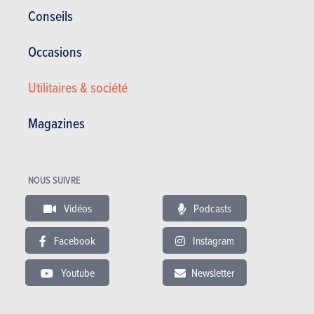
Conseils
Occasions
RÉDIGÉ PAR
STEVEN APPELMANS
LE
01-04-2025
Utilitaires & société
Journaliste AutoGids/AutoWereld
Magazines
NOUS SUIVRE
Vidéos
Podcasts
Facebook
Instagram
Youtube
Newsletter
BUDGET