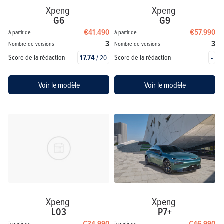
Xpeng
Xpeng
G6
G9
€41.490
€57.990
à partir de
à partir de
3
3
Nombre de versions
Nombre de versions
17.74
/
-
Score de la rédaction
Score de la rédaction
20
Voir le modèle
Voir le modèle
Xpeng
Xpeng
L03
P7+
€34.990
€46.990
à partir de
à partir de