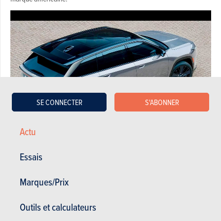
SE CONNECTER
S'ABONNER
Actu
Essais
Après la
Jeep Avenger,
son premier modèle de série 100 % électrique,
la marque américaine annonce l'arrivée du Wagoneer S qui se placera
Marques/Prix
au sommet de la gamme, comme l'indique son appellation.
Il s'agira
du deuxième des quatre SUV électriques que Jeep lancera d'ici 2025
.
Outils et calculateurs
Si l'on s'en réfère à la communication de Jeep, le Wagoneer S fera la
part belle au plaisir de conduire et à l'esprit premium tout en