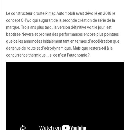
Le constructeur croate Rimac Automobili avait dévoilé en 2018 le
concept C-Two qui augurait de la seconde création de série de la
marque. Trois ans plus tard, la version définitive voit le jour, est
baptisée Nevera et promet des performances encore plus pointues
que celles annoncées initialement tant en termes d’accélération que
de tenue de route et d’aérodynamique. Mais que restera-t-il à la
concurrence thermique… si ce n’est l’autonomie ?