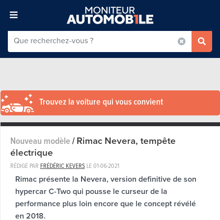
Trouvez la voiture qui vous convient
Rimac Nevera, tempête
Nouveau modèle
/
électrique
RÉDIGÉ PAR
FRÉDÉRIC KEVERS
LE
01-06-2021
Rimac présente la Nevera, version definitive de son
hypercar C-Two qui pousse le curseur de la
performance plus loin encore que le concept révélé
en 2018.