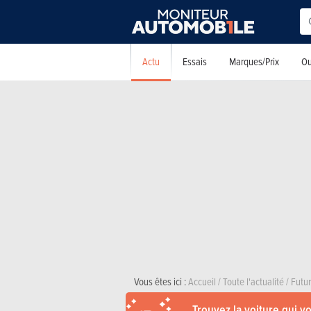
Actu
Essais
Marques/Prix
Ou
Vous êtes ici :
Accueil
/
Toute l'actualité
/
Futu
Trouvez la voiture qui v