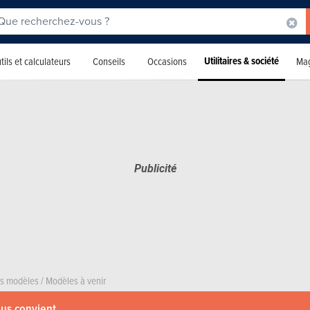
Utilitaires & société
tils et calculateurs
Conseils
Occasions
Mag
rs modèles
/
Modèles à venir
ous convient