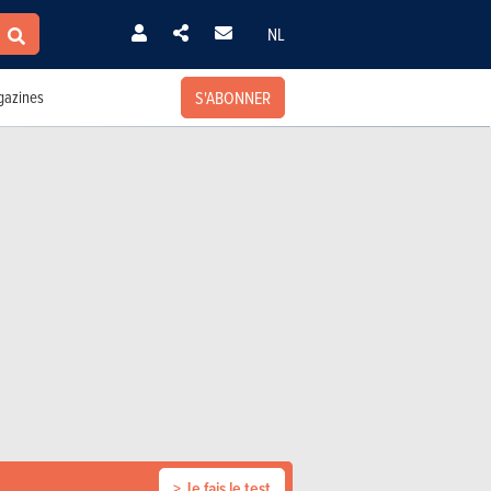
NL
S'ABONNER
azines
> Je fais le test