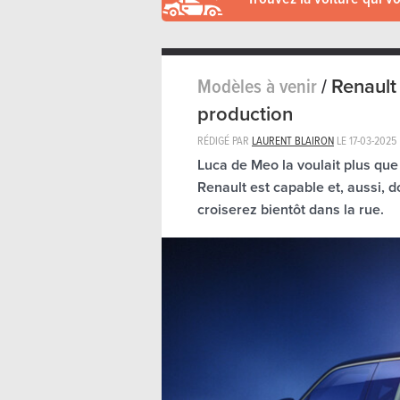
Modèles à venir
/
Renault 
production
RÉDIGÉ PAR
LAURENT BLAIRON
LE
17-03-2025
Luca de Meo la voulait plus que 
Renault est capable et, aussi, d
croiserez bientôt dans la rue.