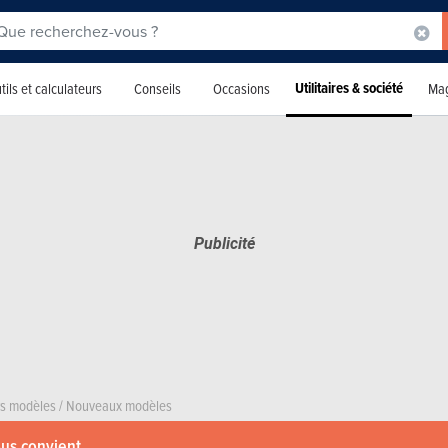
Utilitaires & société
tils et calculateurs
Conseils
Occasions
Mag
rs modèles
/
Nouveaux modèles
ous convient