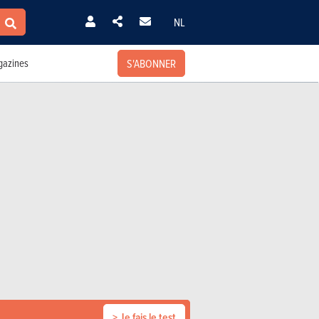
NL
S'ABONNER
azines
> Je fais le test