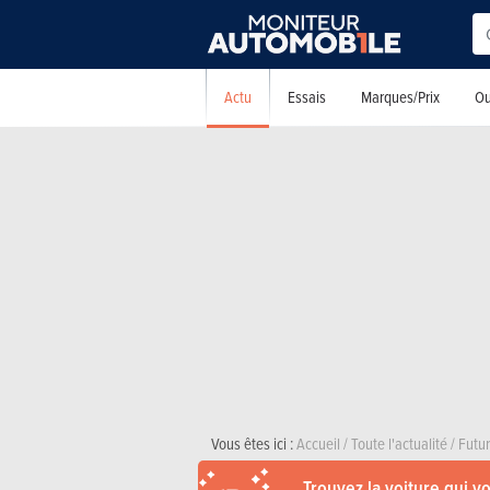
Actu
Essais
Marques/Prix
Ou
Vous êtes ici :
Accueil
/
Toute l'actualité
/
Futu
Trouvez la voiture qui v