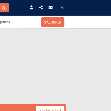
NL
S'ABONNER
azines
> Je fais le test