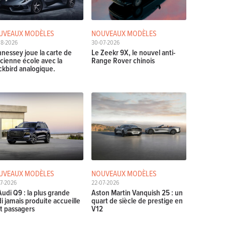
UVEAUX MODÈLES
NOUVEAUX MODÈLES
08-2026
30-07-2026
nessey joue la carte de
Le Zeekr 9X, le nouvel anti-
ncienne école avec la
Range Rover chinois
ckbird analogique.
UVEAUX MODÈLES
NOUVEAUX MODÈLES
7-2026
22-07-2026
Audi Q9 : la plus grande
Aston Martin Vanquish 25 : un
i jamais produite accueille
quart de siècle de prestige en
t passagers
V12