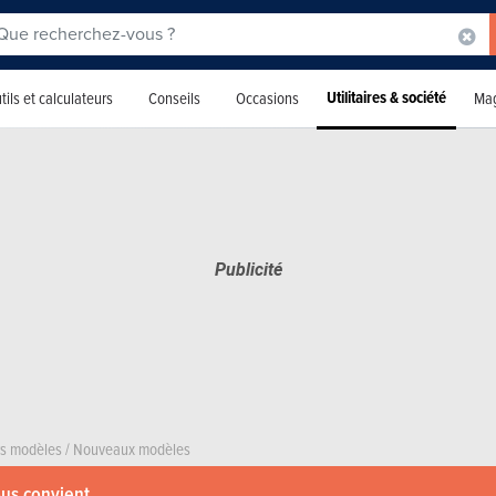
Utilitaires & société
tils et calculateurs
Conseils
Occasions
Mag
rs modèles
/
Nouveaux modèles
ous convient