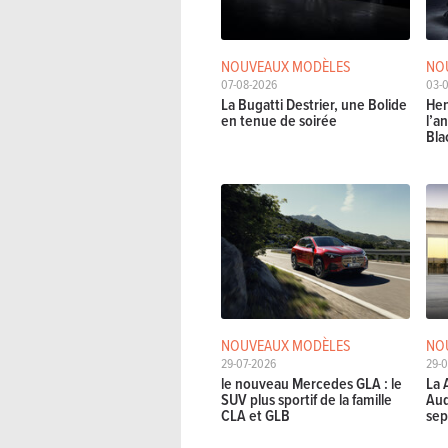
NOUVEAUX MODÈLES
NO
07-08-2026
03-
La Bugatti Destrier, une Bolide
Hen
en tenue de soirée
l’a
Bla
NOUVEAUX MODÈLES
NO
29-07-2026
29-0
le nouveau Mercedes GLA : le
La 
SUV plus sportif de la famille
Aud
CLA et GLB
sep