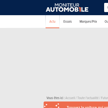
Actu
Essais
Marques/Prix
Ou
Vous êtes ici :
Accueil
/
Toute l'actualité
/
Futu
Trouvez la voiture qui v