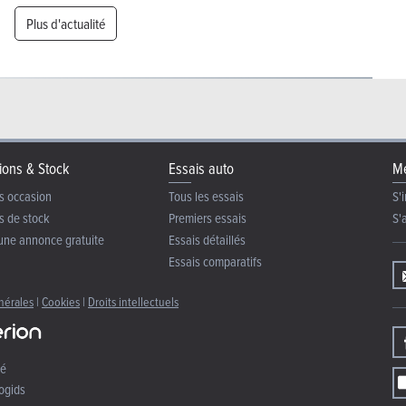
Plus d'actualité
ions & Stock
Essais auto
Me
s occasion
Tous les essais
S'i
s de stock
Premiers essais
S'
une annonce gratuite
Essais détaillés
Essais comparatifs
nérales
|
Cookies
|
Droits intellectuels
té
ogids