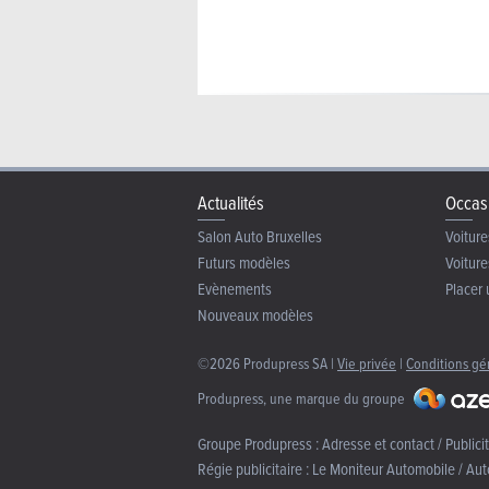
Actualités
Occas
Salon Auto Bruxelles
Voiture
Futurs modèles
Voiture
Evènements
Placer 
Nouveaux modèles
©2026 Produpress SA |
Vie privée
|
Conditions gé
Produpress, une marque du groupe
Groupe Produpress :
Adresse et contact / Publici
Régie publicitaire :
Le Moniteur Automobile / Aut