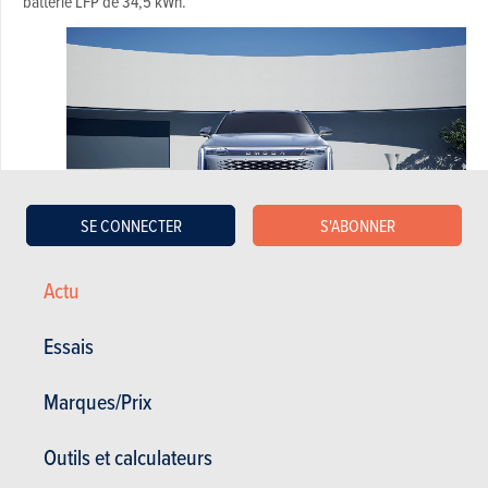
batterie LFP de 34,5 kWh.
SE CONNECTER
S'ABONNER
Actu
Interstellar
Essais
Le groupe motopropulseur baptisé SHS (Super Hybrid System) de
l'Omoda 9 promet une puissance système de 449 ch, une autonomie
Marques/Prix
de 145 km en mode électrique et un 0 à 100 km/h en moins de 5 s. La
transmission intégrale est est confiée à une boîte automatisée à trois
Outils et calculateurs
vitesses et la traction intégrale. Il existe plusieurs modes de conduite,