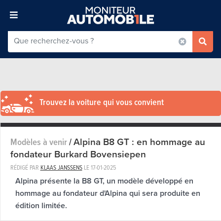
Trouvez la voiture qui vous convient
Alpina B8 GT : en hommage au
Modèles à venir
/
fondateur Burkard Bovensiepen
RÉDIGÉ PAR
KLAAS JANSSENS
LE
17-01-2025
Alpina présente la B8 GT, un modèle développé en
hommage au fondateur d'Alpina qui sera produite en
édition limitée.