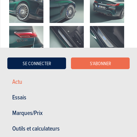
Article
SE CONNECTER
S'ABONNER
Actu
Essais
Marques/Prix
Actualités
Mes services
Occasions & Stock
S'inscrire au site
Outils et calculateurs
S'abonner au magazine
Essais auto