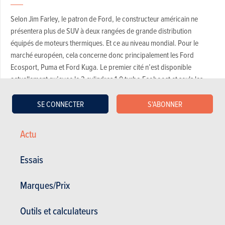
Selon Jim Farley, le patron de Ford, le constructeur américain ne
présentera plus de SUV à deux rangées de grande distribution
équipés de moteurs thermiques. Et ce au niveau mondial. Pour le
marché européen, cela concerne donc principalement les Ford
Ecosport, Puma et Ford Kuga. Le premier cité n’est disponible
actuellement qu’avec le 3 cylindres 1.0 turbo Ecoboost et seuls les
modèles encore de stock sont disponibles. Rien n’indique que Ford
remplacera ce petit SUV sur notre marché. Mais si tel était le cas, ce
SE CONNECTER
S'ABONNER
serait avec une motorisation électrique exclusivement.
Actu
Pour le Ford Puma, l’arrivée d’une variante électrique est connue
depuis un moment, mais il semble que la génération suivante ne
proposera plus de versions à moteur thermique, mais pas sous forme
Essais
d’hybride rechargeable. Reste à voir si cette troisième génération de
Ford Puma, la deuxième sous forme de corssover/SUV, sera
basée
Marques/Prix
sur une plateforme MEB fournie par le groupe Volkswagen ou si elle
bénéficiera déjà d’une nouvelle architecture développée par Ford
.
Outils et calculateurs
Enfin, le Ford Kuga – Ford Escape aux États-Unis – sera lui remplacé