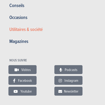
Conseils
par un SUV électrique. Probablement une taille au-dessus du modèle
conçu sur la plateforme MEB de Volkswagen et dont
Ford a déjà laissé
entrevoir quelques détails récemment
.
Occasions
Utilitaires & société
Magazines
NOUS SUIVRE
Vidéos
Podcasts
Facebook
Instagram
Youtube
Newsletter
L’exception Bronco