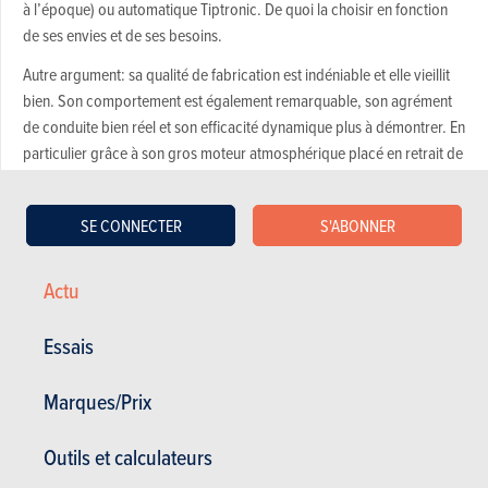
à l’époque) ou automatique Tiptronic. De quoi la choisir en fonction
de ses envies et de ses besoins.
Autre argument: sa qualité de fabrication est indéniable et elle vieillit
bien. Son comportement est également remarquable, son agrément
de conduite bien réel et son efficacité dynamique plus à démontrer. En
particulier grâce à son gros moteur atmosphérique placé en retrait de
l’axe du train avant, relié à l’ensemble boîte/pont situé à l’arrière par
un arbre rigide, suivant le système Transaxle inauguré chez Porsche
SE CONNECTER
S'ABONNER
en 1976 avec la 924. La 968 sera d’ailleurs la dernière Porsche à en
bénéficier.
Actu
Essais
Marques/Prix
Outils et calculateurs