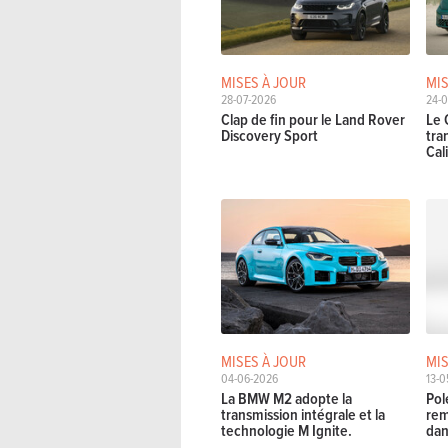
MISES À JOUR
MIS
28-07-2026
24-
Clap de fin pour le Land Rover
Le 
Discovery Sport
tra
Cal
MISES À JOUR
MIS
04-06-2026
13-0
La BMW M2 adopte la
Pol
transmission intégrale et la
rem
technologie M Ignite.
dan