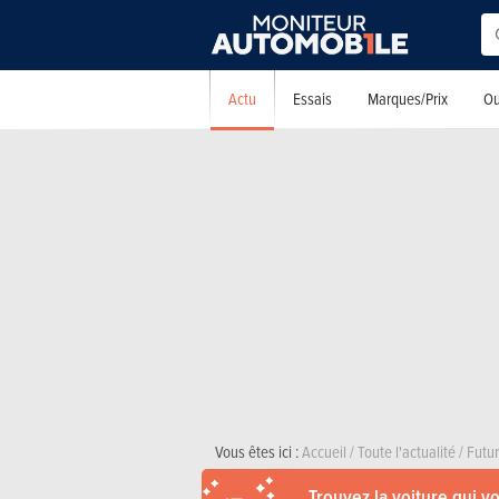
Actu
Essais
Marques/Prix
Ou
Vous êtes ici :
Accueil
/
Toute l'actualité
/
Futu
Trouvez la voiture qui v