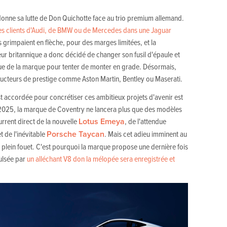
onne sa lutte de Don Quichotte face au trio premium allemand.
r les clients d'Audi, de BMW ou de Mercedes dans une Jaguar
s grimpaient en flèche, pour des marges limitées, et la
ur britannique a donc décidé de changer son fusil d'épaule et
ique de la marque pour tenter de monter en grade. Désormais,
tructeurs de prestige comme Aston Martin, Bentley ou Maserati.
st accordée pour concrétiser ces ambitieux projets d'avenir est
e 2025, la marque de Coventry ne lancera plus que des modèles
rent direct de la nouvelle
Lotus Emeya
, de l'attendue
t de l'inévitable
Porsche Taycan
. Mais cet adieu imminent au
plein fouet. C'est pourquoi la marque propose une dernière fois
pulsée par
un alléchant V8 don la mélopée sera enregistrée et