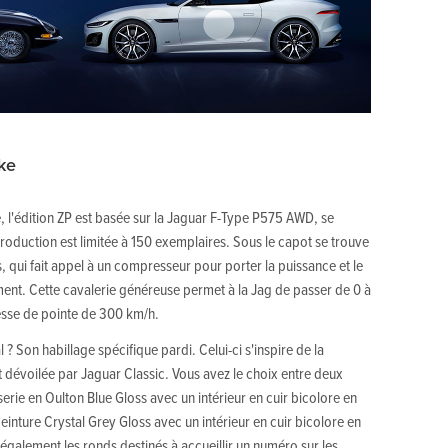
ke
 l'édition ZP est basée sur la Jaguar F-Type P575 AWD, se
production est limitée à 150 exemplaires. Sous le capot se trouve
es, qui fait appel à un compresseur pour porter la puissance et le
ent. Cette cavalerie généreuse permet à la Jag de passer de 0 à
tesse de pointe de 300 km/h.
l ? Son habillage spécifique pardi. Celui-ci s'inspire de la
évoilée par Jaguar Classic. Vous avez le choix entre deux
rie en Oulton Blue Gloss avec un intérieur en cuir bicolore en
inture Crystal Grey Gloss avec un intérieur en cuir bicolore en
également les ronds destinés à accueillir un numéro sur les