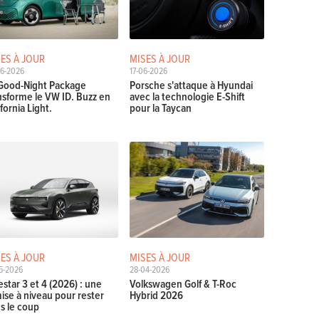
ES À JOUR
MISES À JOUR
06-2026
17-06-2026
Good-Night Package
Porsche s'attaque à Hyundai
nsforme le VW ID. Buzz en
avec la technologie E-Shift
ifornia Light.
pour la Taycan
ES À JOUR
MISES À JOUR
5-2026
28-04-2026
estar 3 et 4 (2026) : une
Volkswagen Golf & T-Roc
ise à niveau pour rester
Hybrid 2026
s le coup