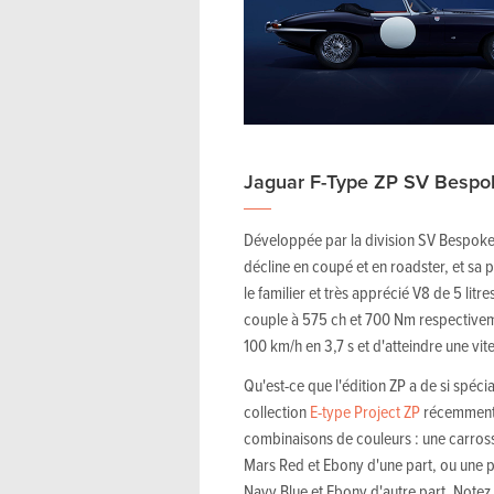
Jaguar F-Type ZP SV Bespo
Développée par la division SV Bespoke,
décline en coupé et en roadster, et sa 
le familier et très apprécié V8 de 5 litr
couple à 575 ch et 700 Nm respectivem
100 km/h en 3,7 s et d'atteindre une vi
Qu'est-ce que l'édition ZP a de si spécia
collection
E-type Project ZP
récemment d
combinaisons de couleurs : une carrosse
Mars Red et Ebony d'une part, ou une pe
Navy Blue et Ebony d'autre part. Notez 