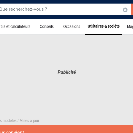
Utilitaires & société
tils et calculateurs
Conseils
Occasions
Mag
rs modèles
/
Mises à jour
ous convient