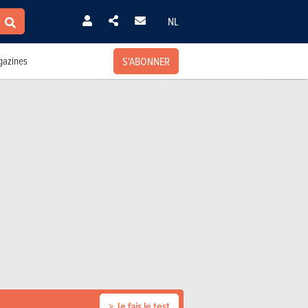
NL
S'ABONNER
azines
> Je fais le test