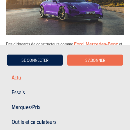
Des dirigeants de constructeurs comme
Ford
,
Mercedes-Benz
et
Renault
ont récemment averti que leurs objectifs de ventes
entièrement électriques étaient trop ambitieux, les clients restant
SE CONNECTER
S'ABONNER
réticents à abandonner les moteurs thermiques. Porsche souligne que
l'adoption des VE varie considérablement selon les marchés, avec une
Actu
demande forte en Chine, plus lente en Europe et inégale aux États-
Unis. En Chine, où l'économie ralentit, les modèles de luxe électriques
Essais
se vendent mal par rapport aux VE locaux, moins chers.
Lisez aussi –
Mercedes renonce à sa nouvelle
Marques/Prix
plateforme électrique
Outils et calculateurs