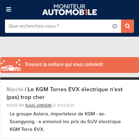
Trouvez la voiture qui vous convient
Le KGM Torres EVX électrique n'est
Marché
/
(pas) trop cher
RÉDIGÉ PAR
KLAAS JANSSENS
LE
19-03-2024
Le groupe Astara, importateur de KGM - ex-
Ssangyong - a annoncé les prix du SUV électrique
KGM Torre EVX.