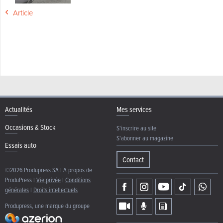
Article
Actualités
Mes services
Occasions & Stock
S'inscrire au site
S'abonner au magazine
Essais auto
Contact
©2026 Produpress SA | A propos de
ProduPress |
Vie privée
|
Conditions
générales
|
Droits intellectuels
Produpress, une marque du groupe