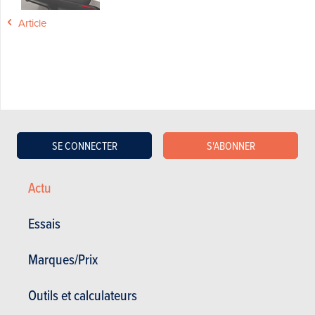
Article
SE CONNECTER
S'ABONNER
Actualités
Mes services
Actu
Occasions & Stock
S'inscrire au site
S'abonner au magazine
Essais auto
Essais
Contact
©2026 Produpress SA | A propos de
Marques/Prix
ProduPress |
Vie privée
|
Conditions
générales
|
Droits intellectuels
Outils et calculateurs
Produpress, une marque du groupe