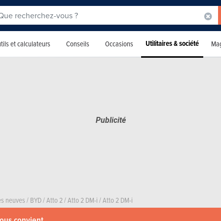
Utilitaires & société
tils et calculateurs
Conseils
Occasions
Mag
res neuves
/
BYD
/
Atto 2
/
Atto 2 DM-i
/
Atto 2 DM-i
vous convient