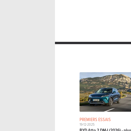
PREMIERS ESSAIS
19-12-2025
BYD Atto 2 DM-I (2026) - plu