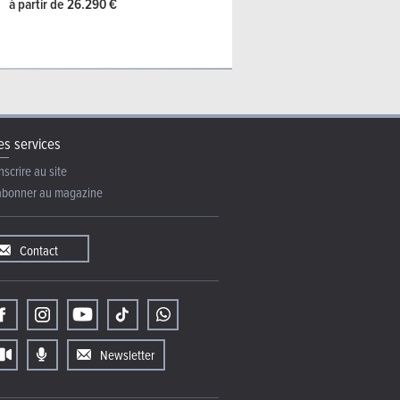
à partir de 26.290 €
s services
nscrire au site
abonner au magazine
Contact
Newsletter