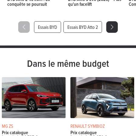
conquête se poursuit
qu'un facelift
Com
Essais BYD
Essais BYD Atto 2
Dans le même budget
MG ZS
RENAULT SYMBIOZ
Prix catalogue
Prix catalogue