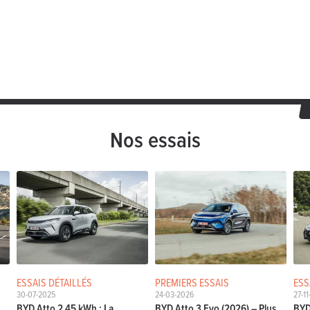
Nos essais
ESSAIS DÉTAILLÉS
PREMIERS ESSAIS
ESS
30-07-2025
24-03-2026
27-1
s
BYD Atto 2 45 kWh : La
BYD Atto 3 Evo (2026) – Plus
BYD