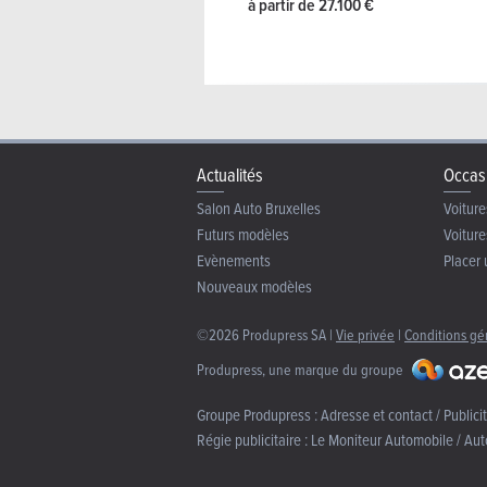
à partir de 27.100 €
Actualités
Occas
Salon Auto Bruxelles
Voiture
Futurs modèles
Voiture
Evènements
Placer 
Nouveaux modèles
©2026 Produpress SA |
Vie privée
|
Conditions gé
Produpress, une marque du groupe
Groupe Produpress :
Adresse et contact / Publici
Régie publicitaire :
Le Moniteur Automobile / Aut