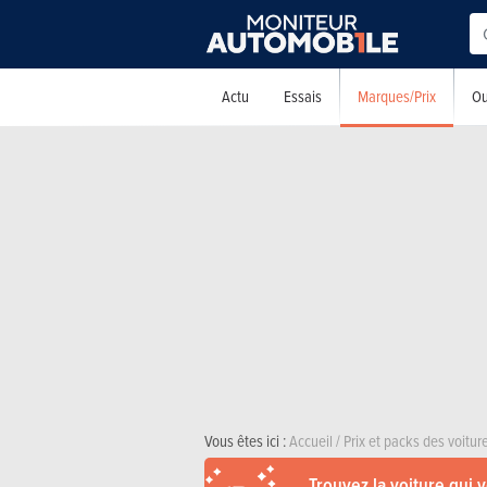
Marques/Prix
Actu
Essais
Ou
Vous êtes ici :
Accueil
/
Prix et packs des voitu
Trouvez la voiture qui 