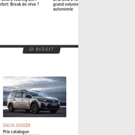
fort: Break de rêve ?
grand volume et grande
Anguille él
autonomie
BUDGET
DACIA JOGGER
Prix catalogue