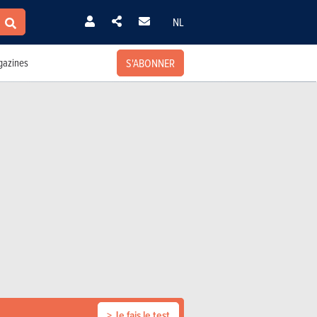
NL
S'ABONNER
azines
> Je fais le test