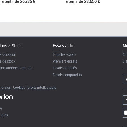
à partir de 26.785 €
à partir de 28.650 €
ions & Stock
Essais auto
Me
s occasion
Tous les essais
S'i
s de stock
Premiers essais
S'
une annonce gratuite
Essais détaillés
Essais comparatifs
nérales
|
Cookies
|
Droits intellectuels
té
ogids