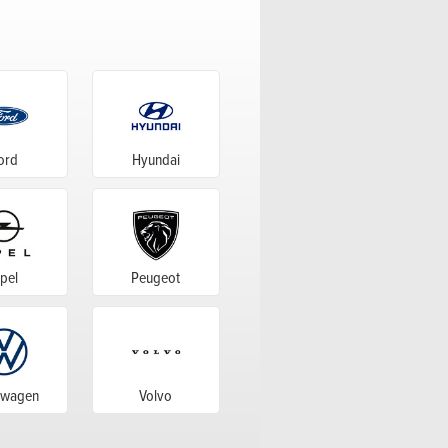
ord
Hyundai
pel
Peugeot
swagen
Volvo