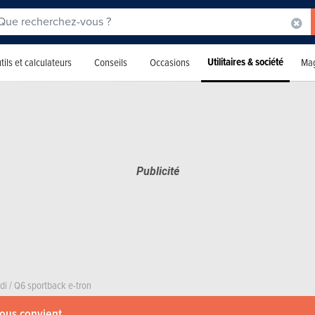
Utilitaires & société
tils et calculateurs
Conseils
Occasions
Mag
di
/
Q6 sportback e-tron
vous convient