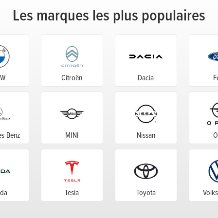
Les marques les plus populaires
MW
Citroën
Dacia
F
s-Benz
MINI
Nissan
O
da
Tesla
Toyota
Volk