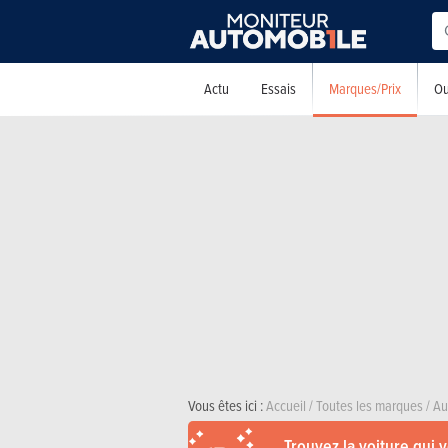
Marques/Prix
Actu
Essais
Ou
Vous êtes ici :
Accueil
/
Toutes les marques
/
Au
Trouvez la voiture qui 