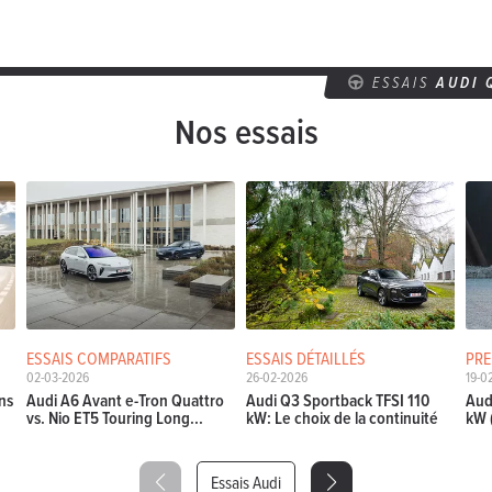
ESSAIS
AUDI 
Nos essais
ESSAIS COMPARATIFS
ESSAIS DÉTAILLÉS
PRE
02-03-2026
26-02-2026
19-0
ns
Audi A6 Avant e-Tron Quattro
Audi Q3 Sportback TFSI 110
Aud
vs. Nio ET5 Touring Long...
kW: Le choix de la continuité
kW 
Essais Audi