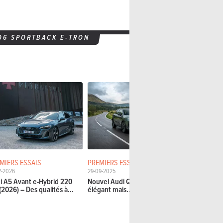
Q6 SPORTBACK E-TRON
MIERS ESSAIS
PREMIERS ESSAIS
ESSAIS DÉT
2-2026
29-09-2025
07-05-2025
i A5 Avant e-Hybrid 220
Nouvel Audi Q3 (2025) -
Audi Q5 TFS
(2026) – Des qualités à...
élégant mais...
Évolutions 