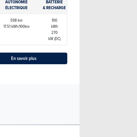
AUTONOMIE
BATTERIE
ÉLECTRIQUE
& RECHARGE
598 km
100
17.51 kWh/100km
kWh
270
kW (DC)
En savoir plus