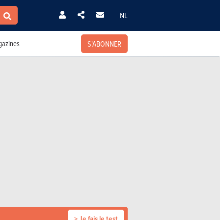
NL
S'ABONNER
azines
> Je fais le test