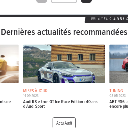
ACTUS
AUDI 
Dernières actualités recommandées
MISES À JOUR
TUNING
14-09-2023
08-05-2023
ants de
Audi RS e-tron GT Ice Race Edition : 40 ans
ABT RS6 Le
d’Audi Sport
encore plu
Actu Audi