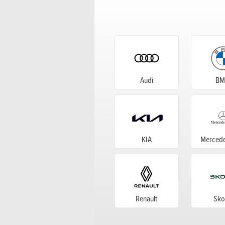
Audi
B
KIA
Mercede
Renault
Sko