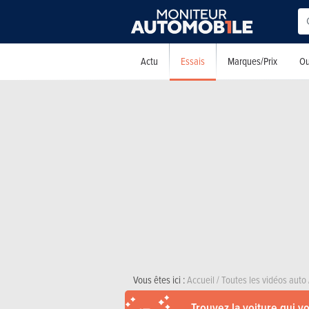
Essais
Actu
Marques/Prix
Ou
Vous êtes ici :
Accueil
/
Toutes les vidéos auto
Trouvez la voiture qui v