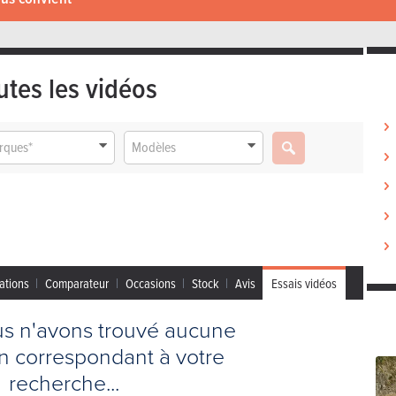
utes les vidéos
rques*
Modèles
ations
Comparateur
Occasions
Stock
Avis
Essais vidéos
us n'avons trouvé aucune
on correspondant à votre
recherche...