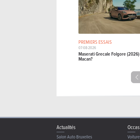
PREMIERS ESSAIS
07-08-2026
Maserati Grecale Folgore (2026) 
Macan?
Actualités
Occas
Salon Auto Bruxelles
Voiture