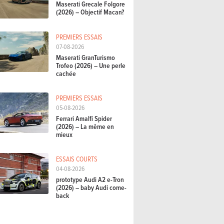
Maserati Grecale Folgore
(2026) – Objectif Macan?
PREMIERS ESSAIS
07-08-2026
Maserati GranTurismo
Trofeo (2026) – Une perle
cachée
PREMIERS ESSAIS
05-08-2026
Ferrari Amalfi Spider
(2026) – La même en
mieux
ESSAIS COURTS
04-08-2026
prototype Audi A2 e-Tron
(2026) – baby Audi come-
back