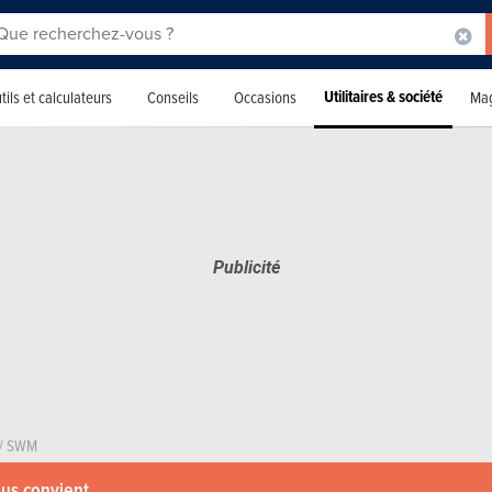
Utilitaires & société
tils et calculateurs
Conseils
Occasions
Mag
/
SWM
ous convient