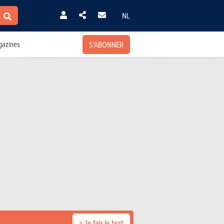
NL
S'ABONNER
azines
> Je fais le test