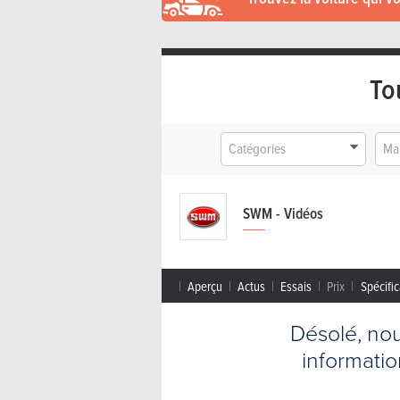
To
Catégories
Ma
SWM - Vidéos
Aperçu
Actus
Essais
Prix
Spécific
Désolé, no
informati