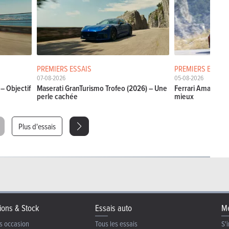
PREMIERS ESSAIS
PREMIERS ESSAIS
07-08-2026
05-08-2026
– Objectif
Maserati GranTurismo Trofeo (2026) – Une
Ferrari Amalfi Sp
perle cachée
mieux
Plus d'essais
ions & Stock
Essais auto
Me
s occasion
Tous les essais
S'i