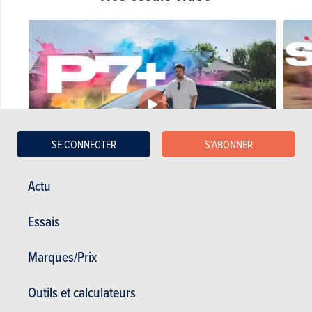
SE CONNECTER
S'ABONNER
Actu
VIDÉOS DE LA RÉDACTION
VIDÉO
Essais
29-07-2026
08-07-2
Xpeng P7+ : la berline chinoise qui défie les...
Kia Sp
Marques/Prix
Plus de vidéos
Outils et calculateurs