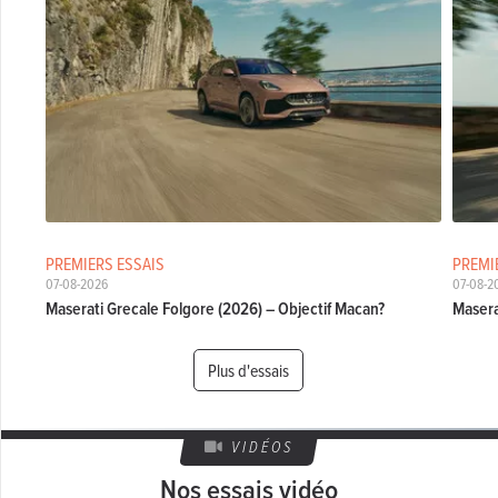
PREMIERS ESSAIS
PREMI
07-08-2026
07-08-2
Maserati Grecale Folgore (2026) – Objectif Macan?
Masera
Plus d'essais
VIDÉOS
Nos essais vidéo