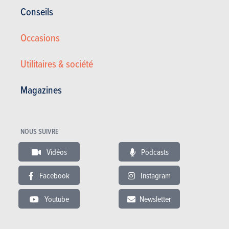
Conseils
Occasions
Actualités
Mes services
Occasions & Stock
S'inscrire au site
Utilitaires & société
S'abonner au magazine
Essais auto
Magazines
Contact
©2026 Produpress SA | A propos de
ProduPress |
Vie privée
|
Conditions
générales
|
Droits intellectuels
NOUS SUIVRE
Produpress, une marque du groupe
Vidéos
Podcasts
Facebook
Instagram
Powered with
www.moniteurautomobile.be fait partie du
groupe Produpress. Editeur depuis 1950.
Youtube
Newsletter