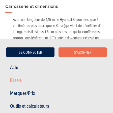
Carrosserie et dimensions
Avec une longueur de 4,15 m, le Hyundai Bayon n'est que 6
centimètres plus court que le Kona (qui vient de bénéficier d'un
lifting), mais il est aussi 5 cm plus bas, ce qui lui confère des
proportions légèrement différentes : davantage celles d'un
crossover que d'un SUV, pour reprendre le langage marketing.
SE CONNECTER
S'ABONNER
La base technique est totalement différente de celle du Kona : le
Hyundai Bayon repose sur la plateforme de la citadine i20. Il est
également construit dans la même usine, en Turquie.
Actu
Essais
Marques/Prix
Outils et calculateurs