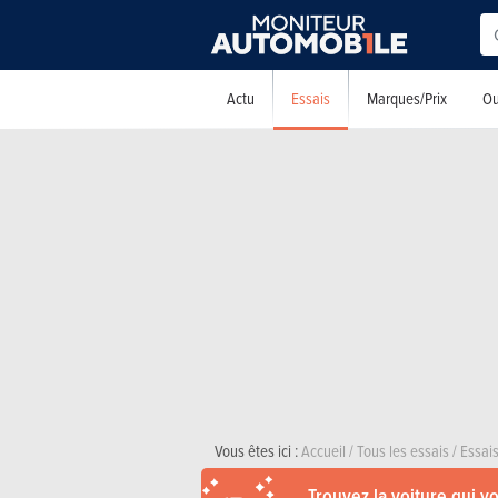
Essais
Actu
Marques/Prix
Ou
Vous êtes ici :
Accueil
/
Tous les essais
/
Essais
Trouvez la voiture qui v