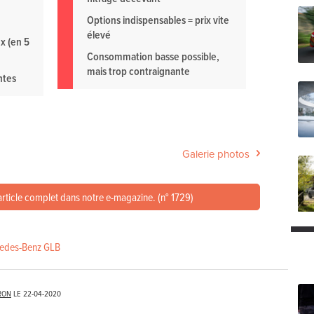
Options indispensables = prix vite
élevé
x (en 5
Consommation basse possible,
mais trop contraignante
ntes
Galerie photos
article complet dans notre e-magazine. (n° 1729)
edes-Benz GLB
RON
LE
22-04-2020