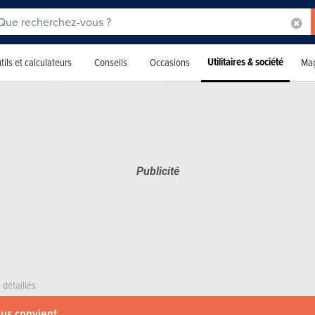
Utilitaires & société
tils et calculateurs
Conseils
Occasions
Mag
 détaillés
ous convient