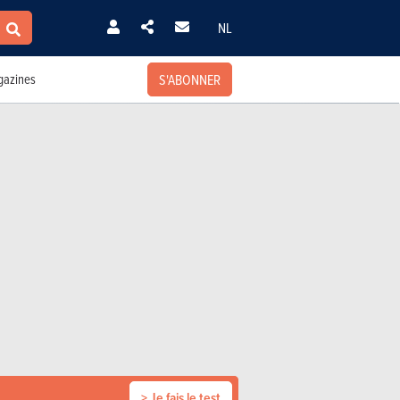
NL
S'ABONNER
azines
> Je fais le test