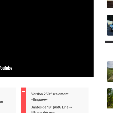
Version 250 fiscalement
«flinguée»
on
Jantes de 19'' (AMG Line) =
filtrage décevant