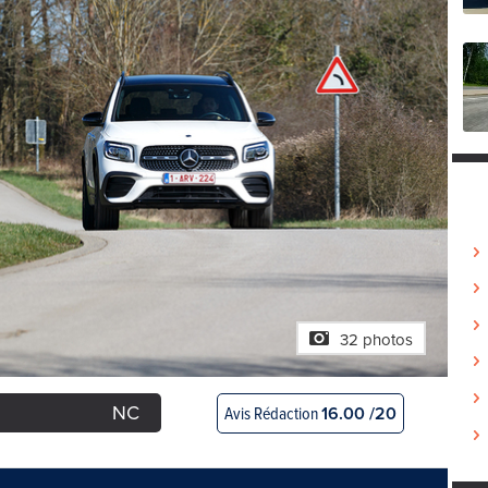
32 photos
NC
Avis Rédaction
16.00 /20