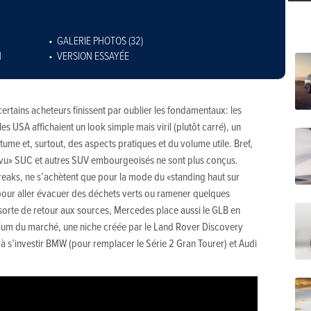
GALERIE PHOTOS (32)
N
VERSION ESSAYÉE
certains acheteurs finissent par oublier les fondamentaux: les
es USA affichaient un look simple mais viril (plutôt carré), un
tume et, surtout, des aspects pratiques et du volume utile. Bref,
u-vu» SUC et autres SUV embourgeoisés ne sont plus conçus.
eaks, ne s’achètent que pour la mode du «standing haut sur
pour aller évacuer des déchets verts ou ramener quelques
 sorte de retour aux sources, Mercedes place aussi le GLB en
ium du marché, une niche créée par le Land Rover Discovery
 à s’investir BMW (pour remplacer le Série 2 Gran Tourer) et Audi