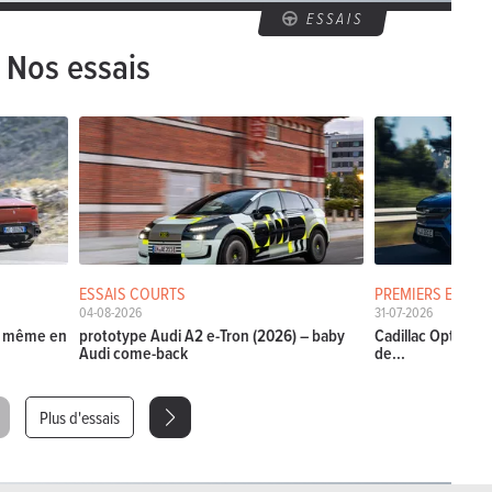
ESSAIS
Nos essais
ESSAIS COURTS
PREMIERS ESSAIS
04-08-2026
31-07-2026
La même en
prototype Audi A2 e-Tron (2026) – baby
Cadillac Optiq (20
Audi come-back
de...
Plus d'essais