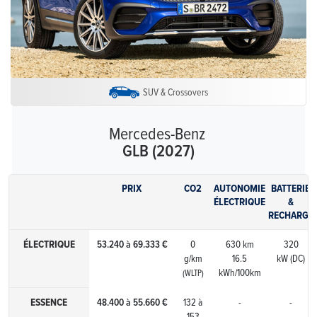
SUV & Crossovers
Mercedes-Benz
GLB (2027)
PRIX
CO2
AUTONOMIE
BATTERIE
ÉLECTRIQUE
&
RECHARGE
ÉLECTRIQUE
53.240 à 69.333 €
0
630 km
320
g/km
16.5
kW (DC)
kWh/100km
(WLTP)
ESSENCE
48.400 à 55.660 €
132 à
-
-
153