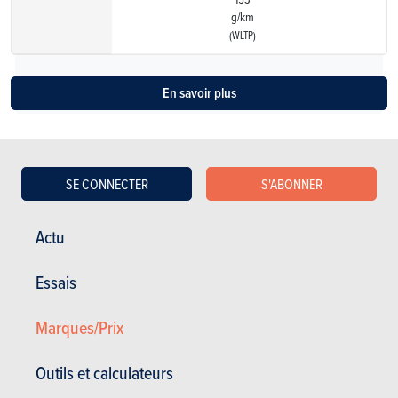
g/km
(WLTP)
En savoir plus
SE CONNECTER
S'ABONNER
Voir les anciens modèles
Actu
Essais
Marques/Prix
Outils et calculateurs
ESSAIS
MERCEDES-BENZ GLB