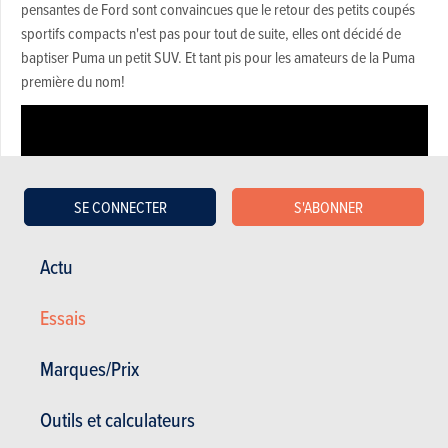
pensantes de Ford sont convaincues que le retour des petits coupés
sportifs compacts n'est pas pour tout de suite, elles ont décidé de
baptiser Puma un petit SUV. Et tant pis pour les amateurs de la Puma
première du nom!
SE CONNECTER
S'ABONNER
Actu
Essais
Marques/Prix
Performances honorables
Outils et calculateurs
Conso basse possible