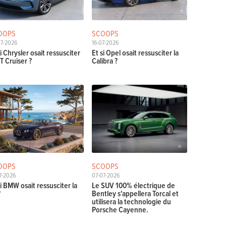
OOPS
SCOOPS
07-2026
16-07-2026
si Chrysler osait ressusciter
Et si Opel osait ressusciter la
PT Cruiser ?
Calibra ?
OOPS
SCOOPS
7-2026
07-07-2026
si BMW osait ressusciter la
Le SUV 100% électrique de
?
Bentley s'appellera Torcal et
utilisera la technologie du
Porsche Cayenne.