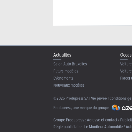
Actualités
Occas
Salon Auto Bruxelles
Voiture
Futurs modèles
Voiture
Evènements
Placer 
Nouveaux modèles
©2026 Produpress SA |
Vie privée
|
Conditions gé
Produpress, une marque du groupe
Groupe Produpress :
Adresse et contact / Publici
Régie publicitaire :
Le Moniteur Automobile / Aut