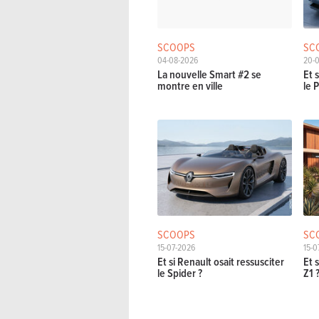
SCOOPS
SC
04-08-2026
20-
La nouvelle Smart #2 se
Et 
montre en ville
le 
SCOOPS
SC
15-07-2026
15-0
Et si Renault osait ressusciter
Et 
le Spider ?
Z1 