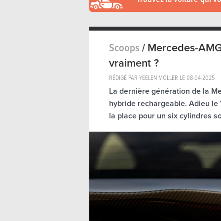
Scoops
/
Mercedes-AMG C
vraiment ?
RÉDIGÉ PAR YEELEN MÖLLER LE
08-04-2025
La dernière génération de la M
hybride rechargeable. Adieu le
la place pour un six cylindres so