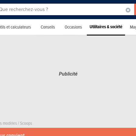
Utilitaires & société
tils et calculateurs
Conseils
Occasions
Mag
rs modèles
/
Scoops
ous convient