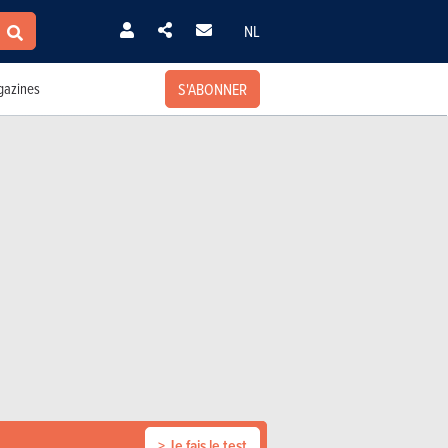
NL
S'ABONNER
azines
> Je fais le test