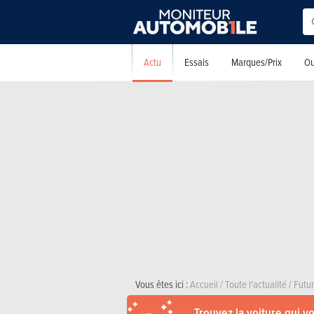
Actu
Essais
Marques/Prix
Ou
Vous êtes ici :
Accueil
/
Toute l'actualité
/
Futu
Trouvez la voiture qui v