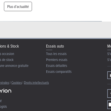
Plus d'actualité
ions & Stock
Essais auto
Me
s occasion
Tous les essais
S'i
s de stock
Premiers essais
S'
une annonce gratuite
Essais détaillés
Essais comparatifs
nérales
|
Cookies
|
Droits intellectuels
té
ogids