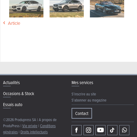
Article
Actualités
Mes services
Occasions & Stock
S'inscrire au site
S'abonner au magazine
Essais auto
Contact
©2026 Produpress SA | A propos de
ProduPress |
Vie privée
|
Conditions
générales
|
Droits intellectuels