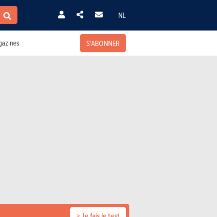
NL
S'ABONNER
azines
> Je fais le test