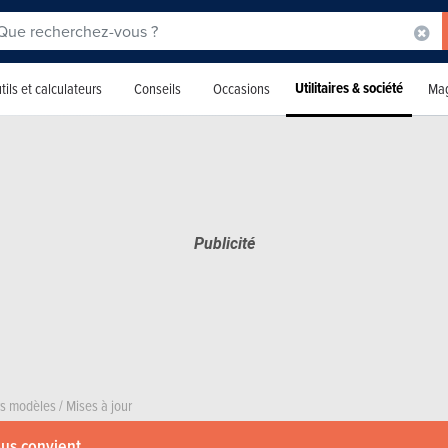
Utilitaires & société
tils et calculateurs
Conseils
Occasions
Mag
rs modèles
/
Mises à jour
ous convient