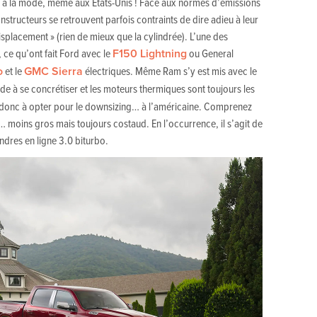
 à la mode, même aux États-Unis ! Face aux normes d’émissions
nstructeurs se retrouvent parfois contraints de dire adieu à leur
splacement » (rien de mieux que la cylindrée). L’une des
, ce qu’ont fait Ford avec le
F150 Lightning
ou General
o
et le
GMC Sierra
électriques. Même Ram s’y est mis avec le
rde à se concrétiser et les moteurs thermiques sont toujours les
e donc à opter pour le downsizing… à l’américaine. Comprenez
moins gros mais toujours costaud. En l’occurrence, il s’agit de
indres en ligne 3.0 biturbo.