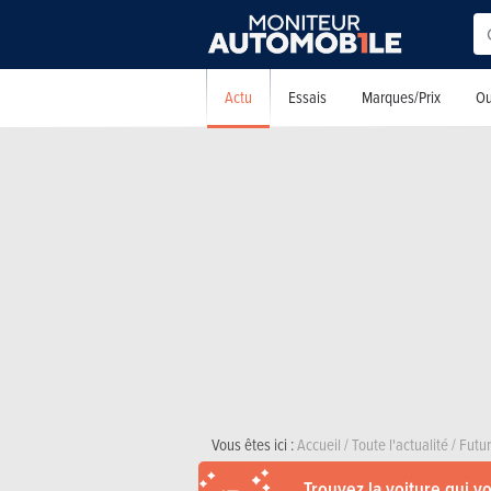
Actu
Essais
Marques/Prix
Ou
Vous êtes ici :
Accueil
/
Toute l'actualité
/
Futu
Trouvez la voiture qui v