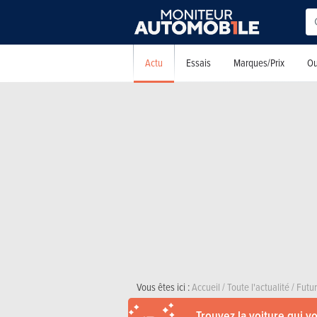
Actu
Essais
Marques/Prix
Ou
Vous êtes ici :
Accueil
/
Toute l'actualité
/
Futu
Trouvez la voiture qui v