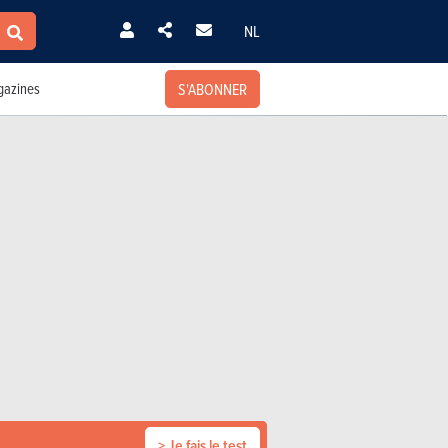
NL
S'ABONNER
azines
> Je fais le test