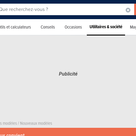
Utilitaires & société
tils et calculateurs
Conseils
Occasions
Mag
rs modèles
/
Nouveaux modèles
ous convient