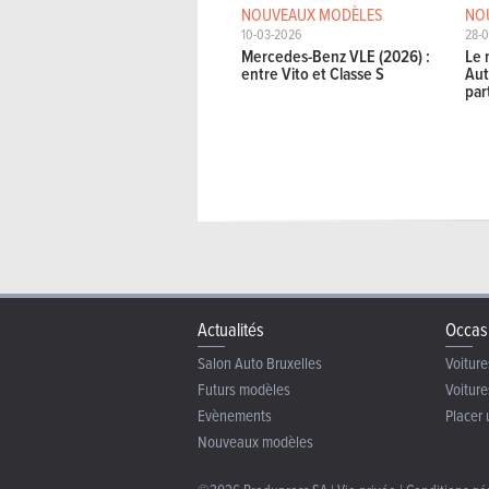
NOUVEAUX MODÈLES
NO
10-03-2026
28-0
Mercedes-Benz VLE (2026) :
Le 
entre Vito et Classe S
Aut
par
Actualités
Occas
Salon Auto Bruxelles
Voiture
Futurs modèles
Voiture
Evènements
Placer 
Nouveaux modèles