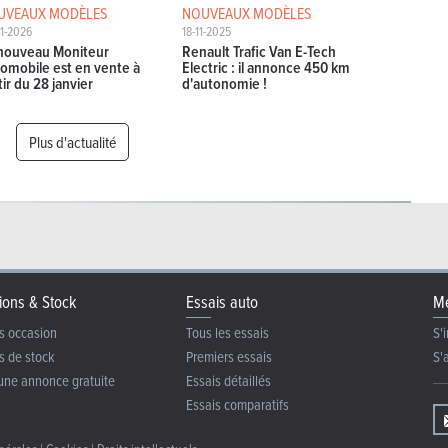
UVEAUX MODÈLES
NOUVEAUX MODÈLES
1-2026
18-11-2025
nouveau Moniteur
Renault Trafic Van E-Tech
omobile est en vente à
Electric : il annonce 450 km
tir du 28 janvier
d'autonomie !
Plus d'actualité
ions & Stock
Essais auto
Me
s occasion
Tous les essais
S'i
s de stock
Premiers essais
S'
une annonce gratuite
Essais détaillés
Essais comparatifs