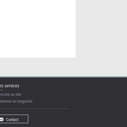
s services
nscrire au site
abonner au magazine
Contact