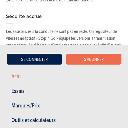
Sécurité accrue
Les assistances à la conduite ne sont pas en reste. Un régulateur de
vitesses adaptatif « Stop’n’Go » équipe les versions à transmission
automatique. Le détecteur d’angle mort se voit amélioré afin d’avertir
jusqu’à 18 mètres en arrière les véhicules approchant à des vitesses
plus élevées. Les Galaxy et S-Max seront équipés du nouveau système
SE CONNECTER
S'ABONNER
d’essuie-glaces « Clearview » fonctionnant grâce à plusieurs jets
montés sur le bras.
Actu
Voir les images
Essais
VIDÉO
Marques/Prix
Dernière vidéo recommandée
Outils et calculateurs