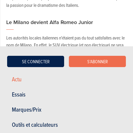
la passion pour le dramatisme des Italiens.
Le Milano devient Alfa Romeo Junior
Les autorités locales italiennes n'étaient pas du tout satisfaites avec le
nom de Milano. En effet, le SUV électrique (et non électrique) ne sera
pas du tout construit à Milan, comme le suggère son précédent nom...
Mais il sera bien conçu dans la ville polonaise de Tychy. Ce qui oblige
SE CONNECTER
S'ABONNER
le constructeur italien à procéder à un changement de nom plutôt
embarrassant.
Actu
Essais
Marques/Prix
Outils et calculateurs