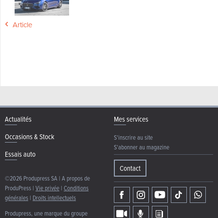
Article
Actualités
Mes services
Occasions & Stock
S'inscrire au site
S'abonner au magazine
Essais auto
Contact
©2026 Produpress SA | A propos de
ProduPress |
Vie privée
|
Conditions
générales
|
Droits intellectuels
Produpress, une marque du groupe