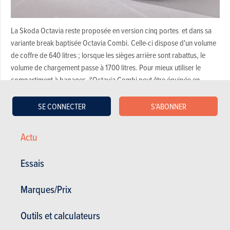
La Skoda Octavia reste proposée en version cinq portes et dans sa
variante break baptisée Octavia Combi. Celle-ci dispose d'un volume
de coffre de 640 litres ; lorsque les sièges arrière sont rabattus, le
volume de chargement passe à 1700 litres. Pour mieux utiliser le
compartiment à bagages, l'Octavia Combi peut être équipée en
option d'un écran de protection rétractable. Une autre nouveauté
concerne le compartiment de rangement au niveau la banquette
SE CONNECTER
S'ABONNER
arrière pour, par exemple, une bouteille d'eau ou un smartphone.
Actu
ChatGTP
Essais
À l'intérieur de la nouvelle Skoda Octavia, la filiale tchèque de VW
jongle avec des termes modernes tels que "ChatGTP" et "Sustainable".
Marques/Prix
L'intelligence artificielle sera introduite ultérieurement pour que
l'assistante vocale Laura puisse améliorer ses réponses au fur et à
Outils et calculateurs
mesure. En attendant, l'habitacle rafraîchi s'habille en grande partie de