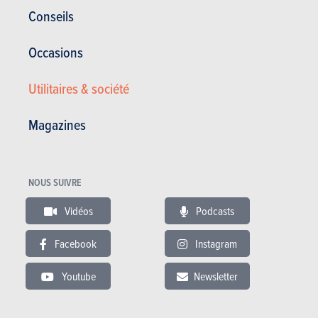
matériaux de finition durables. Le grattoir à glace logé dans le
Conseils
couvercle du réservoir et le parapluie caché dans la portière sont
également durables.
Occasions
Utilitaires & société
Magazines
NOUS SUIVRE
Vidéos
Podcasts
Facebook
Instagram
Le système d'infodivertissement est doté de l'interface de dernière
génération de VW. L'écran tactile mesure 10 pouces de série, mais un
Youtube
Newsletter
écran de 13 pouces est proposé en option. Skoda améliore également
l'accès sans clé, fournit des ports USB-C supplémentaires et monte