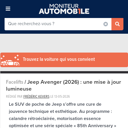
Trouvez la voiture qui vous convient
Jeep Avenger (2026) : une mise à jour
Facelifts
/
lumineuse
RÉDIGÉ PAR
FRÉDÉRIC KEVERS
LE
13-05-2026
Le SUV de poche de Jeep s’offre une cure de
jouvence technique et esthétique. Au programme :
calandre rétroéclairée, motorisation essence
optimisée et une série spéciale « 85th Anniversary »