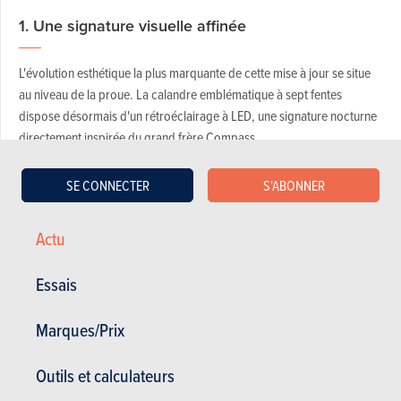
1. Une signature visuelle affinée
L'évolution esthétique la plus marquante de cette mise à jour se situe
au niveau de la proue. La calandre emblématique à sept fentes
dispose désormais d'un rétroéclairage à LED, une signature nocturne
directement inspirée du grand frère Compass.
La protection de la carrosserie a également été revue avec de
SE CONNECTER
S'ABONNER
nouveaux pare-chocs, tandis que de nouvelles teintes de carrosserie
font leur apparition sous les noms de « Forest » et « Bamboo ».
Actu
Essais
Marques/Prix
Outils et calculateurs