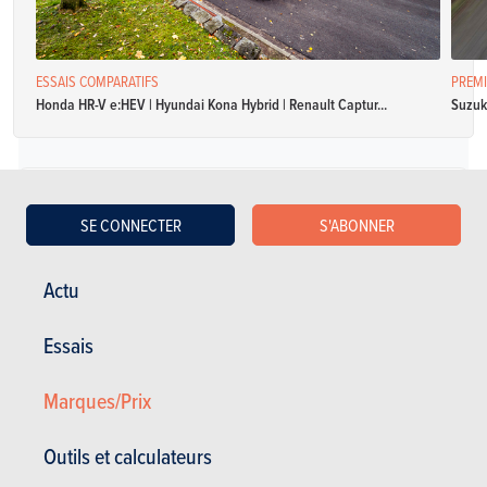
ESSAIS COMPARATIFS
PREMI
Honda HR-V e:HEV | Hyundai Kona Hybrid | Renault Captur...
Suzuk
Diesel
SE CONNECTER
S'ABONNER
Suzuki S-Cross 1.6 DDiS 4x2 Grand Luxe Xtra
Actu
Spécifications
Manuelle
120 Ch
4.1 l / 100 km
Essais
CO2: NC
5 portes
5 places
Marques/Prix
Suzuki S-Cross 1.6 DDiS 4x2 Grand Luxe Xtra
Outils et calculateurs
Spécifications