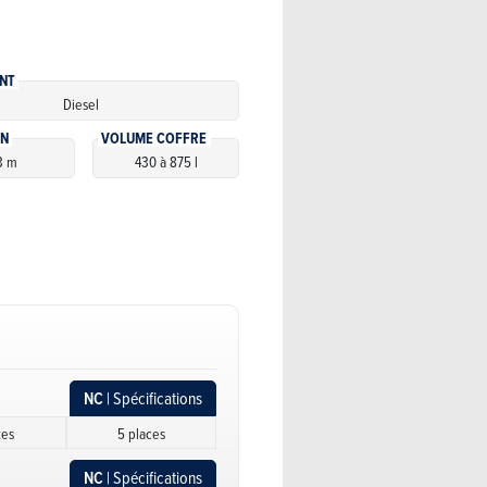
NT
Diesel
ON
VOLUME COFFRE
3 m
430 à 875 l
NC
| Spécifications
tes
5 places
NC
| Spécifications