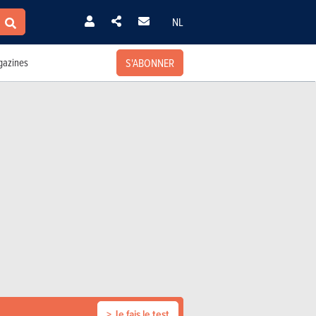
NL
S'ABONNER
azines
> Je fais le test