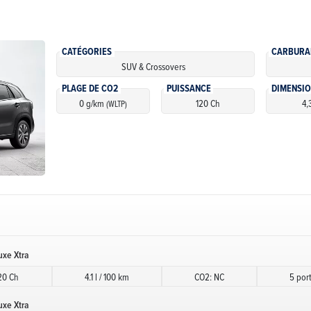
CATÉGORIES
CARBURA
SUV & Crossovers
PLAGE DE CO2
PUISSANCE
DIMENSI
0 g/km
120 Ch
4,
(WLTP)
uxe Xtra
20 Ch
4.1 l / 100 km
CO2: NC
5 por
uxe Xtra