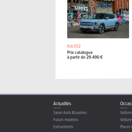
KIA EV2
Prix catalogue
à partir de 29.490 €
Actualités
Occas
Salon Auto Bruxelles
Voiture
Futurs modèles
Voiture
Evènements
Placer 