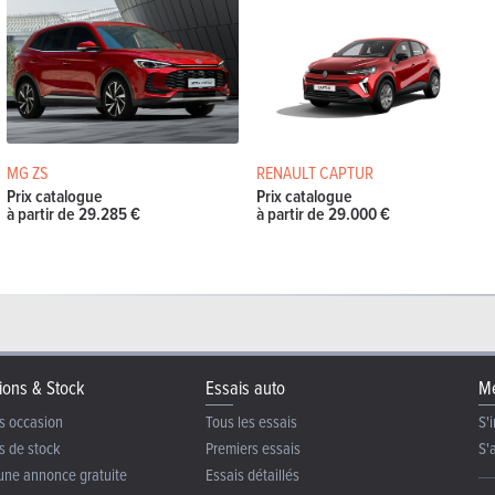
MG ZS
RENAULT CAPTUR
Prix catalogue
Prix catalogue
à partir de 29.285 €
à partir de 29.000 €
ions & Stock
Essais auto
Me
s occasion
Tous les essais
S'i
s de stock
Premiers essais
S'
une annonce gratuite
Essais détaillés