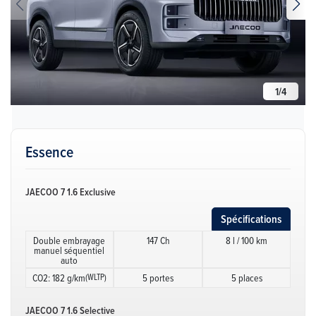
1
/
4
Essence
JAECOO 7 1.6 Exclusive
Spécifications
Double embrayage
147 Ch
8 l / 100 km
manuel séquentiel
auto
CO2: 182 g/km
(WLTP)
5 portes
5 places
JAECOO 7 1.6 Selective