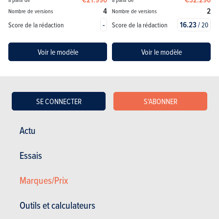
4
2
Nombre de versions
Nombre de versions
-
16.23
/
Score de la rédaction
Score de la rédaction
20
Voir le modèle
Voir le modèle
SE CONNECTER
S'ABONNER
Actu
Essais
BAIC
X75
Marques/Prix
€36.750
à partir de
2
Nombre de versions
Outils et calculateurs
-
Score de la rédaction