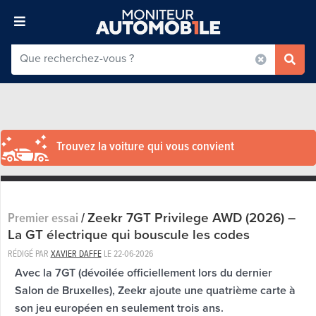
Trouvez la voiture qui vous convient
Zeekr 7GT Privilege AWD (2026) –
Premier essai
/
La GT électrique qui bouscule les codes
RÉDIGÉ PAR
XAVIER DAFFE
LE
22-06-2026
Avec la 7GT (dévoilée officiellement lors du dernier
Salon de Bruxelles), Zeekr ajoute une quatrième carte à
son jeu européen en seulement trois ans.